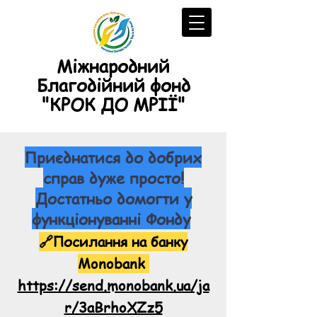
Міжнародний
Благодійний фонд
"КРОК ДО МРІЇ"
Приєднатися до добрих
справ дуже просто!
Достатньо домогти у
функціонуванн
і Фонду
🔗Посилання на банку
Monobank
https://send.monobank.ua/ja
r/3aBrhoXZz5