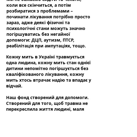
коли все скінчиться, а потім
розбиратися з проблемами –
починати лікування потрібно просто
зараз, адже деякі фізичні та
психологічні стани можуть значно
погіршуватись без негайної
допомоги: ДЦП, аутизм, ПТСР,
реабілітація при ампутаціях, тощо.
Кожну мить в Україні травмується
одна людина, кожну мить стан однієї
дитини непомітно погіршується без
кваліфікованого лікування, кожну
мить хтось втрачає надію та впадає у
відчай.
Наш фонд створений для допомоги.
Створений для того, щоб травма не
перекреслила життя людині, маля
змогло жити та насолоджуватись
дитинством, а відчай перетворився
на мрію.